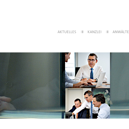
AKTUELLES
I
I
I
KANZLEI
I
I
I
ANWÄLTE